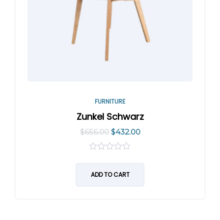
FURNITURE
Zunkel Schwarz
$
656.00
$
432.00
0
out
of
ADD TO CART
5