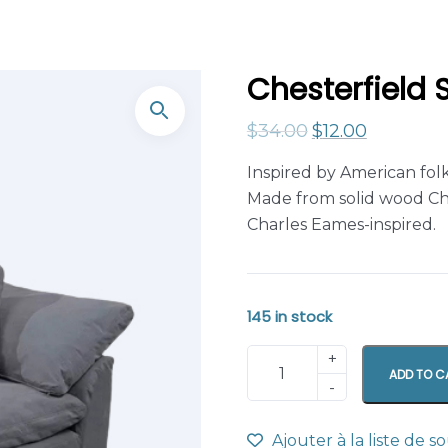
Chesterfield 
$
34.00
$
12.00
Inspired by American folk
Made from solid wood Ch
Charles Eames-inspired.
145 in stock
ADD TO C
Ajouter à la liste de s