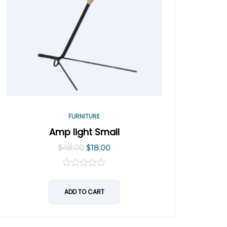
FURNITURE
Amp light Small
$
48.00
$
18.00
0
out
of
ADD TO CART
5