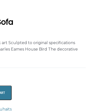
Sofa
 art Sculpted to original specifications
arles Eames House Bird The decorative
ART
ouhaits