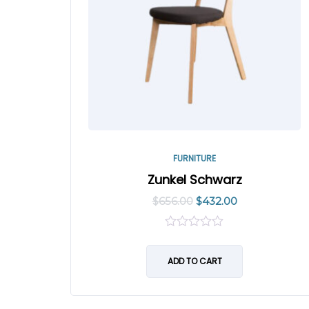
FURNITURE
Zunkel Schwarz
$
656.00
$
432.00
0
out
of
ADD TO CART
5