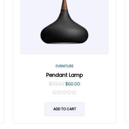
FURNITURE
Pendant Lamp
$
112.00
$
60.00
0
out
of
ADD TO CART
5