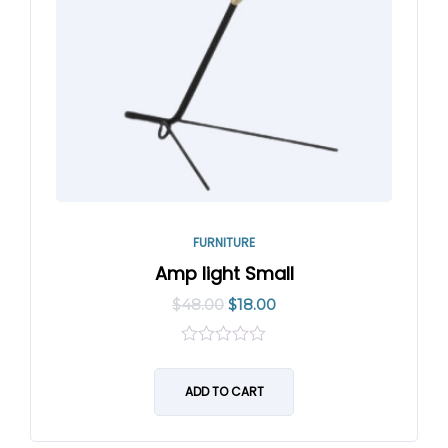
FURNITURE
Amp light Small
$
48.00
$
18.00
0
out
of
ADD TO CART
5