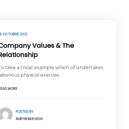
16 OCTOBRE 2021
Company Values & The
Relationship
To take a trivial example which of undertakes
laborious physical exercise.
READ MORE
POSTED BY
Administrator