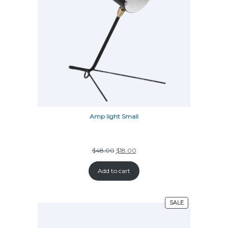
Amp light Small
$
48.00
$
18.00
Add to cart
SALE