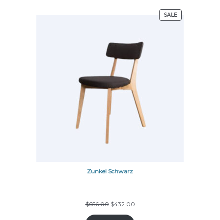
SALE
Zunkel Schwarz
$
656.00
$
432.00