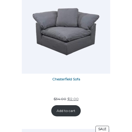
Chesterfield Sofa
$
34.00
$
12.00
Add to cart
SALE