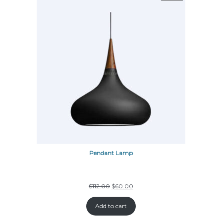
Pendant Lamp
$
112.00
$
60.00
Add to cart