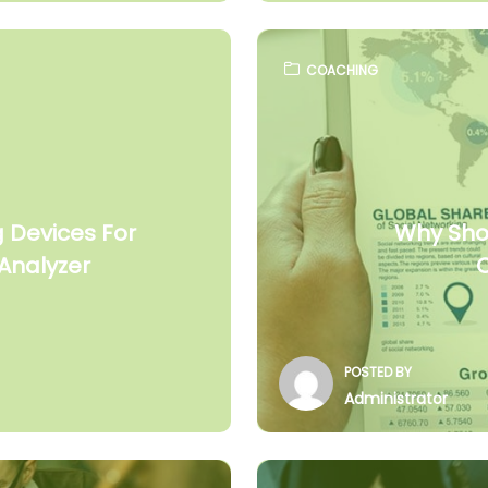
COACHING
 Devices For
Why Shou
Analyzer
POSTED BY
Administrator