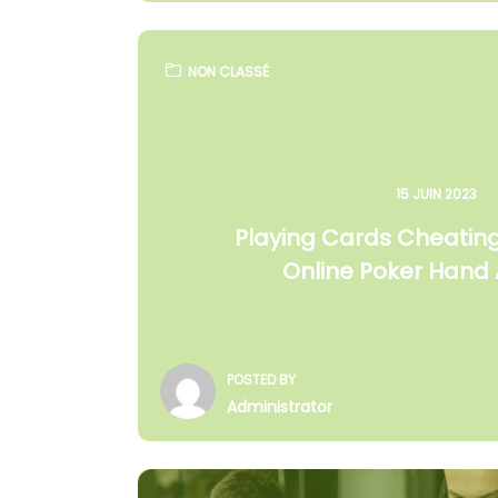
NON CLASSÉ
15 JUIN 2023
Playing Cards Cheating
Online Poker Hand 
POSTED BY
Administrator